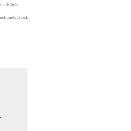
etallstöcke
ichtmetallstock
,
e