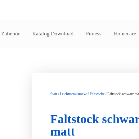
Zubehör
Katalog Download
Fitness
Homecare
Start
/
Leichtmetallstöcke
/
Faltstöcke
/ Faltstock schwarz ma
Faltstock schwa
matt