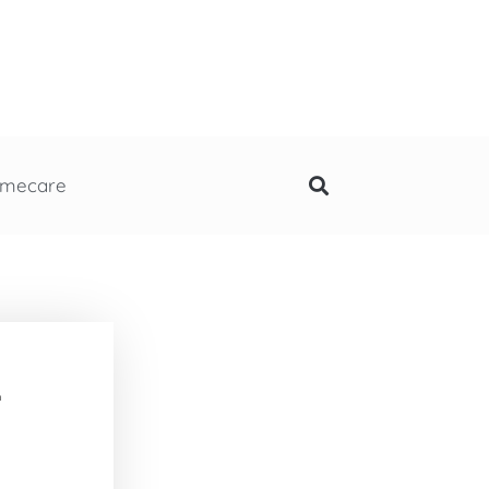
mecare
n