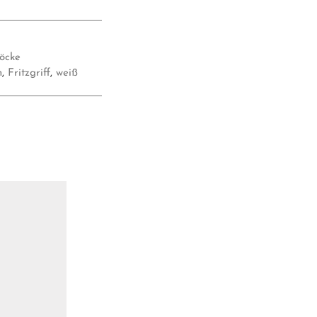
töcke
n
,
Fritzgriff
,
weiß