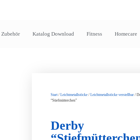
Zubehör
Katalog Download
Fitness
Homecare
Start
/
Leichtmetallstöcke
/
Leichtmetallstöcke verstellbar
/ D
“Stiefmütterchen”
Derby
“Stiefmütterche