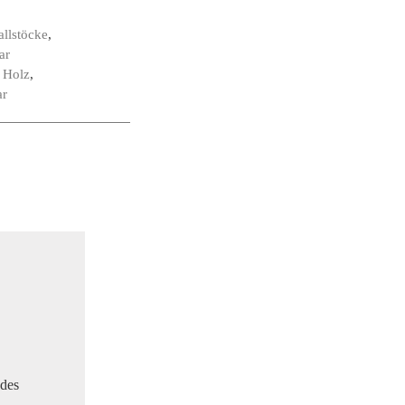
allstöcke
,
ar
,
Holz
,
ar
 des