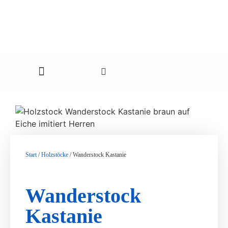
Stöcke für Kinder
Katalog Download
Start
/
Holzstöcke
/ Wanderstock Kastanie
Wanderstock
Kastanie